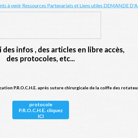
ts à venir
Ressources
Partenariats et Liens utiles
DEMANDE D'
 des infos , des articles en libre accès,
des protocoles, etc...
ation P.R.O.C.H.E. après suture chirurgicale de la coiffe des rotateu
protocole
P.R.O.C.H.E. cliquez
ICI