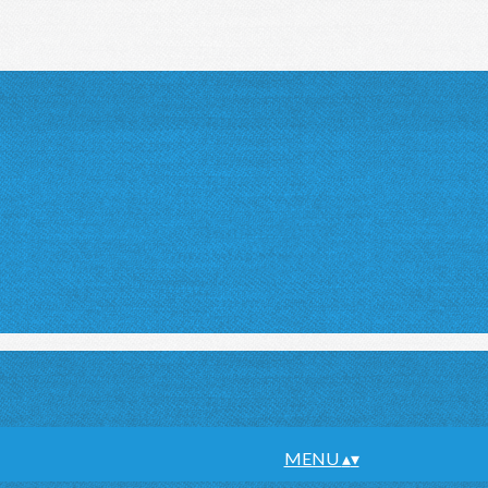
MENU
▴
▾