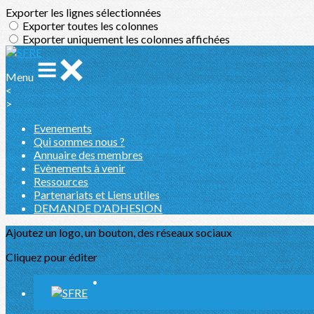
Exporter les lignes sélectionnées
Exporter toutes les colonnes
Exporter uniquement les colonnes affichées
Menu
<
>
Evenements
Qui sommes nous ?
Annuaire des membres
Evènements à venir
Ressources
Partenariats et Liens utiles
DEMANDE D'ADHESION
Ajoutez un logo, un bouton, des réseaux sociaux
Cliquez pour éditer