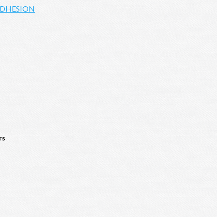
ADHESION
rs